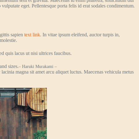
imentum sem et gravida. Maecenas id enim pharetra, sollicitudin dui
o vulputate eget. Pellentesque porta felis id erat sodales condimentum.
ittis sapien
text link
. In vitae ipsum eleifend, auctor turpis in,
molestie.
d quis lacus ut nisi ultrices faucibus.
and sizes.
– Haruki Murakami –
 lacinia magna sit amet arcu aliquet luctus. Maecenas vehicula metus