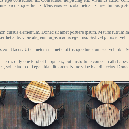
eget consectetur ac. Consectetur adipiscing elit. Vivamus auctor cond
amet arcu aliquet luctus. Maecenas vehicula metus nisi, nec finibus just
non cursus elementum. Donec sit amet posuere ipsum. Mauris rutrum sag
diet ante, vitae aliquam turpis mauris eget nisi. Sed vel purus id velit 
 eu ut lacus. Ut et metus sit amet erat tristique tincidunt sed vel nibh. Se
There’s only one kind of happiness, but misfortune comes in all shapes 
sollicitudin dui eget, blandit lorem. Nunc vitae blandit lectus. Donec