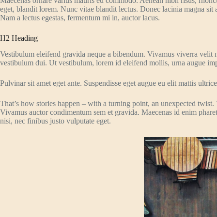
Maecenas ornare varius mauris eu commodo. Aenean nibh risus, rhoncus 
eget, blandit lorem. Nunc vitae blandit lectus. Donec lacinia magna sit 
Nam a lectus egestas, fermentum mi in, auctor lacus.
H2 Heading
Vestibulum eleifend gravida neque a bibendum. Vivamus viverra velit 
vestibulum dui. Ut vestibulum, lorem id eleifend mollis, urna augue imper
Pulvinar sit amet eget ante. Suspendisse eget augue eu elit mattis ultrices
That’s how stories happen – with a turning point, an unexpected twist. 
Vivamus auctor condimentum sem et gravida. Maecenas id enim pharetra, 
nisi, nec finibus justo vulputate eget.